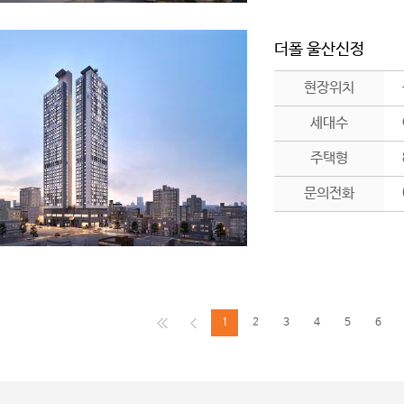
더폴 울산신정
현장위치
세대수
주택형
문의전화
1
2
3
4
5
6